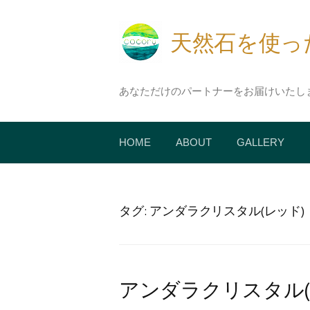
コ
ン
天然石を使ったア
テ
ン
ツ
あなただけのパートナーをお届けいたし
へ
ス
キ
HOME
ABOUT
GALLERY
ッ
プ
タグ:
アンダラクリスタル(レッド)
アンダラクリスタル(