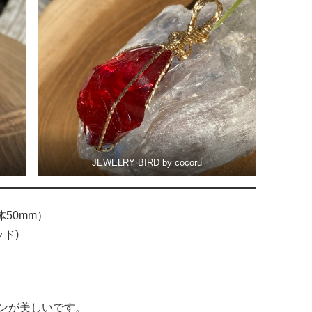
JEWELRY BIRD by cocoru
体50mm）
ッド)
ンが美しいです。