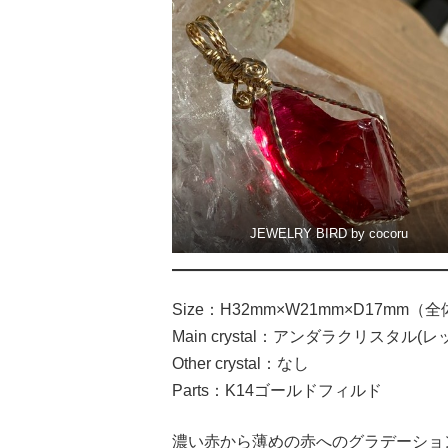
JEWELRY BIRD by cocoru
Size：H32mm×W21mm×D17mm（全
Main crystal：アンダラクリスタル(レ
Other crystal：なし
Parts：K14ゴールドフィルド
濃い赤から薄めの赤へのグラデーショ