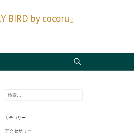
D by cocoru』
検
索:
検
索:
カテゴリー
アクセサリー