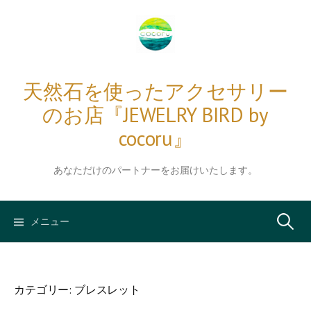
コ
ン
テ
ン
ツ
天然石を使ったアクセサリー
へ
のお店『JEWELRY BIRD by
ス
キ
cocoru』
ッ
プ
あなただけのパートナーをお届けいたします。
検
メニュー
索:
カテゴリー:
ブレスレット