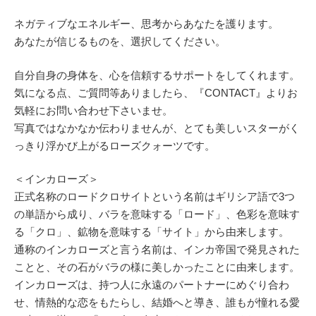
ネガティブなエネルギー、思考からあなたを護ります。
あなたが信じるものを、選択してください。
自分自身の身体を、心を信頼するサポートをしてくれます。
気になる点、ご質問等ありましたら、『CONTACT』よりお
気軽にお問い合わせ下さいませ。
写真ではなかなか伝わりませんが、とても美しいスターがく
っきり浮かび上がるローズクォーツです。
＜インカローズ＞
正式名称のロードクロサイトという名前はギリシア語で3つ
の単語から成り、バラを意味する「ロード」、色彩を意味す
る「クロ」、鉱物を意味する「サイト」から由来します。
通称のインカローズと言う名前は、インカ帝国で発見された
ことと、その石がバラの様に美しかったことに由来します。
インカローズは、持つ人に永遠のパートナーにめぐり合わ
せ、情熱的な恋をもたらし、結婚へと導き、誰もが憧れる愛