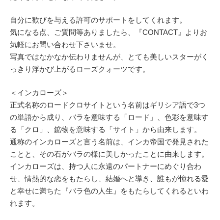
自分に歓びを与える許可のサポートをしてくれます。
気になる点、ご質問等ありましたら、『CONTACT』よりお
気軽にお問い合わせ下さいませ。
写真ではなかなか伝わりませんが、とても美しいスターがく
っきり浮かび上がるローズクォーツです。
＜インカローズ＞
正式名称のロードクロサイトという名前はギリシア語で3つ
の単語から成り、バラを意味する「ロード」、色彩を意味す
る「クロ」、鉱物を意味する「サイト」から由来します。
通称のインカローズと言う名前は、インカ帝国で発見された
ことと、その石がバラの様に美しかったことに由来します。
インカローズは、持つ人に永遠のパートナーにめぐり合わ
せ、情熱的な恋をもたらし、結婚へと導き、誰もが憧れる愛
と幸せに満ちた『バラ色の人生』をもたらしてくれるといわ
れます。