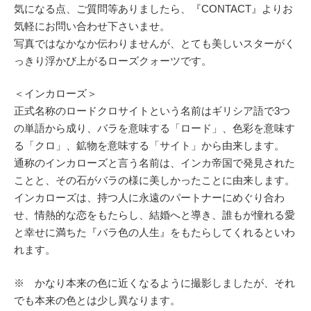
気になる点、ご質問等ありましたら、『CONTACT』よりお
気軽にお問い合わせ下さいませ。
写真ではなかなか伝わりませんが、とても美しいスターがく
っきり浮かび上がるローズクォーツです。
＜インカローズ＞
正式名称のロードクロサイトという名前はギリシア語で3つ
の単語から成り、バラを意味する「ロード」、色彩を意味す
る「クロ」、鉱物を意味する「サイト」から由来します。
通称のインカローズと言う名前は、インカ帝国で発見された
ことと、その石がバラの様に美しかったことに由来します。
インカローズは、持つ人に永遠のパートナーにめぐり合わ
せ、情熱的な恋をもたらし、結婚へと導き、誰もが憧れる愛
と幸せに満ちた『バラ色の人生』をもたらしてくれるといわ
れます。
※ かなり本来の色に近くなるように撮影しましたが、それ
でも本来の色とは少し異なります。