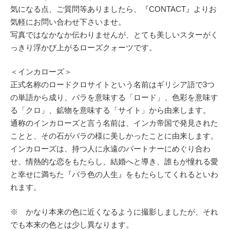
気になる点、ご質問等ありましたら、『CONTACT』よりお
気軽にお問い合わせ下さいませ。
写真ではなかなか伝わりませんが、とても美しいスターがく
っきり浮かび上がるローズクォーツです。
＜インカローズ＞
正式名称のロードクロサイトという名前はギリシア語で3つ
の単語から成り、バラを意味する「ロード」、色彩を意味す
る「クロ」、鉱物を意味する「サイト」から由来します。
通称のインカローズと言う名前は、インカ帝国で発見された
ことと、その石がバラの様に美しかったことに由来します。
インカローズは、持つ人に永遠のパートナーにめぐり合わ
せ、情熱的な恋をもたらし、結婚へと導き、誰もが憧れる愛
と幸せに満ちた『バラ色の人生』をもたらしてくれるといわ
れます。
※ かなり本来の色に近くなるように撮影しましたが、それ
でも本来の色とは少し異なります。