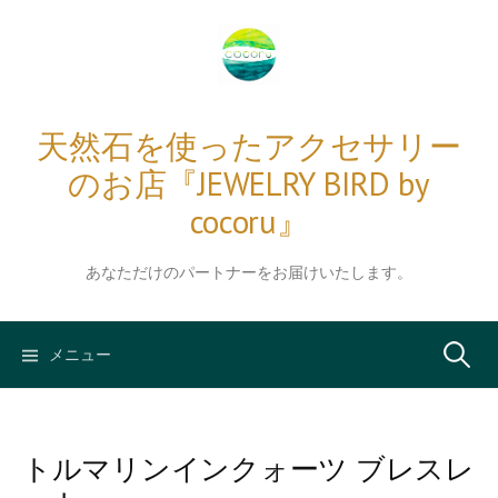
コ
ン
テ
ン
ツ
天然石を使ったアクセサリー
へ
のお店『JEWELRY BIRD by
ス
キ
cocoru』
ッ
プ
あなただけのパートナーをお届けいたします。
検
メニュー
索:
トルマリンインクォーツ ブレスレ