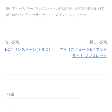
アクセサリー
,
ブレスレット
,
商品紹介
,
天然石名前別(タ行)
cocoru
,
アクセサリー
,
トルマリンインクォーツ
投
古い投稿
新しい投稿
EC＊サンストーン(トルコ)
アイリスクォーツ&ラブラド
稿
ライト ブレスレット
ナ
ビ
ゲ
ー
検
シ
索:
ョ