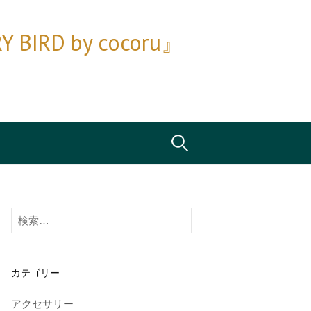
D by cocoru』
検
索:
検
索:
カテゴリー
アクセサリー