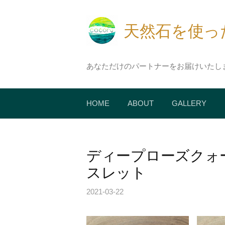
コ
ン
天然石を使ったア
テ
ン
ツ
あなただけのパートナーをお届けいたし
へ
ス
キ
HOME
ABOUT
GALLERY
ッ
プ
ディープローズクォ
スレット
2021-03-22