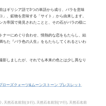
前はギリシア語で3つの単語から成り、バラを意味
ロ」、鉱物を意味する「サイト」から由来します。
ンカ帝国で発見されたことと、その石がバラの様に
トナーにめぐり合わせ、情熱的な恋をもたらし、結
満ちた『バラ色の人生』をもたらしてくれるといわ
撮影しましたが、それでも本来の色とは少し異なり
ープローズクォーツ&ムーンストーン ブレスレット
介
,
天然石名前別(タ行)
,
天然石名前別(マ行)
,
天然石名前