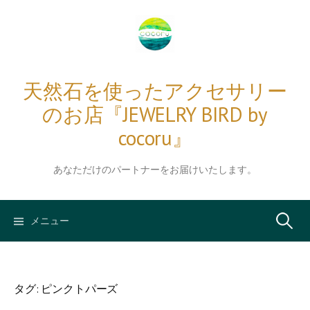
コ
ン
テ
ン
ツ
天然石を使ったアクセサリー
へ
のお店『JEWELRY BIRD by
ス
キ
cocoru』
ッ
プ
あなただけのパートナーをお届けいたします。
検
メニュー
索:
タグ:
ピンクトパーズ