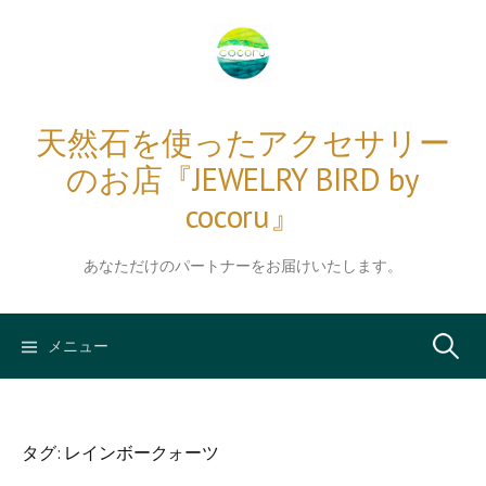
コ
ン
テ
ン
ツ
天然石を使ったアクセサリー
へ
のお店『JEWELRY BIRD by
ス
キ
cocoru』
ッ
プ
あなただけのパートナーをお届けいたします。
検
メニュー
索:
タグ:
レインボークォーツ