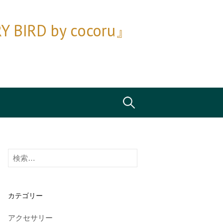
D by cocoru』
検
索:
検
索:
カテゴリー
アクセサリー