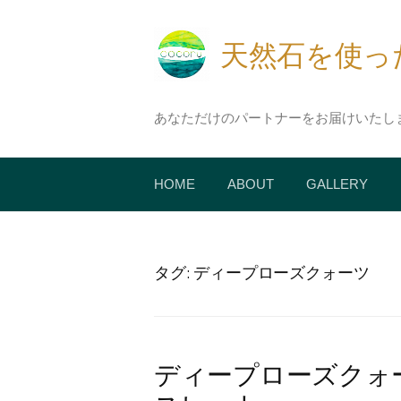
コ
ン
天然石を使ったア
テ
ン
ツ
あなただけのパートナーをお届けいたし
へ
ス
キ
HOME
ABOUT
GALLERY
ッ
プ
タグ:
ディープローズクォーツ
ディープローズクォ