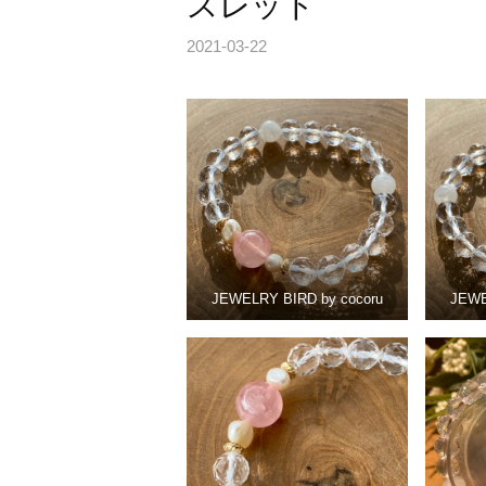
スレット
2021-03-22
JEWELRY BIRD by cocoru
JEWE